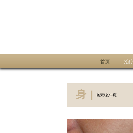
首页
治
身
|
色素/老年斑